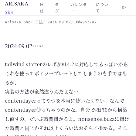
ARISAKA
Skip to main content
日
タ
カレンダ
につい
EN
Sho
誌
グ
ー
て
Arisaka Sho
日誌
2024.09.02
#d495c7a7
2024.09.02
17:44
tailwind starterのレポがv14.2に対応してるっぽいから
これを使ってボイラープレートしてしまうのも手ではあ
るが、
実装の方法が全然違うんだよな…
contentlayerってやつを本当に使いたくない。なんで
contentlayer使っちゃうのかな。自分でほぼ0から構築
し直すの、だいぶ時間掛かるよ。nonsense.buzzに掛け
た時間と同じかそれ以上くらいはおそらく掛かる。そこ