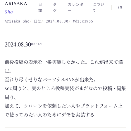
ARISAKA
Skip to main content
日
タ
カレンダ
につい
EN
Sho
誌
グ
ー
て
Arisaka Sho
日誌
2024.08.30
#d15c3965
2024.08.30
00:41
前後投稿の表示を一番実装したかった。これが出来て満
足。
至れり尽くせりなパーソナルSNSが出来た。
seo周りと、実のところ投稿実装がまだなので投稿・編集
周り、
加えて、クローンを依頼したい人やプラットフォーム上
で使ってみたい人のためにデモを実装する