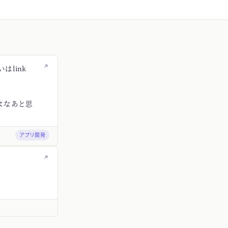
↗
はlink
よなあと思
アプリ開発
↗