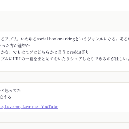
アプリ。いわゆるsocial bookmarkingというジャンルになる。あるい
rといった方が適切か
かな。でもはてブはどちらかと言うとreddit寄り
ンプルにURLの一覧をまとめておいたりシェアしたりできるのがほしい
かと思ってた
安心する
me, Love me, Love me - YouTube