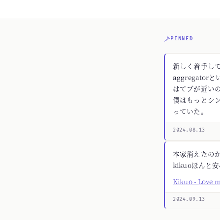
PINNED
新しく着手してる
aggregato
はてブが近いの
僕はもっとシ
っていた。
2024.08.13
本家消えたの
kikuoほんと
Kikuo - Love 
2024.09.13