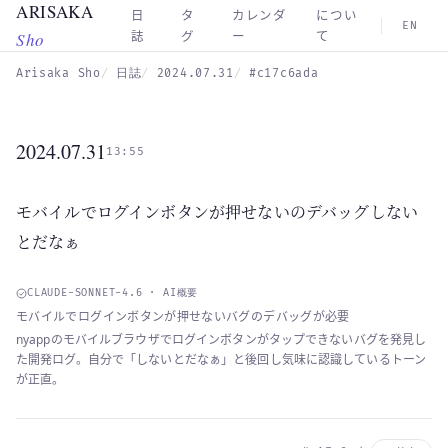
ARISAKA
Skip to main content
日
タ
カレンダ
につい
EN
Sho
誌
グ
ー
て
Arisaka Sho
日誌
2024.07.31
#c17c6ada
2024.07.31
13:55
モバイルでログインボタンが押せないのデバッグしない
とだなぁ
CLAUDE-SONNET-4.6 · AI概要
モバイルでログインボタンが押せないバグのデバッグが必要
nyappのモバイルブラウザでログインボタンがタップできないバグを発見し
た開発ログ。自分で「しないとだなぁ」と後回し気味に認識しているトーン
が正直。