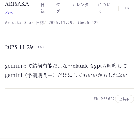
ARISAKA
Skip to main content
日
タ
カレンダ
につい
EN
Sho
誌
グ
ー
て
Arisaka Sho
日誌
2025.11.29
#be965622
2025.11.29
15:57
geminiって結構有能だよな…claudeもgptも解約して
gemini（学割期間中）だけにしてもいいかもしれない
#be965622
共有