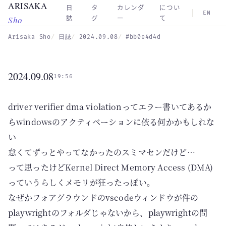
ARISAKA
Skip to main content
日
タ
カレンダ
につい
EN
Sho
誌
グ
ー
て
Arisaka Sho
日誌
2024.09.08
#bb0e4d4d
2024.09.08
19:56
driver verifier dma violationってエラー書いてあるか
らwindowsのアクティベーションに依る何かかもしれな
い
怠くてずっとやってなかったのスミマセンだけど…
って思ったけどKernel Direct Memory Access (DMA)
っていうらしくメモリが狂ったっぽい。
なぜかフォアグラウンドのvscodeウィンドウが件の
playwrightのフォルダじゃないから、playwrightの問