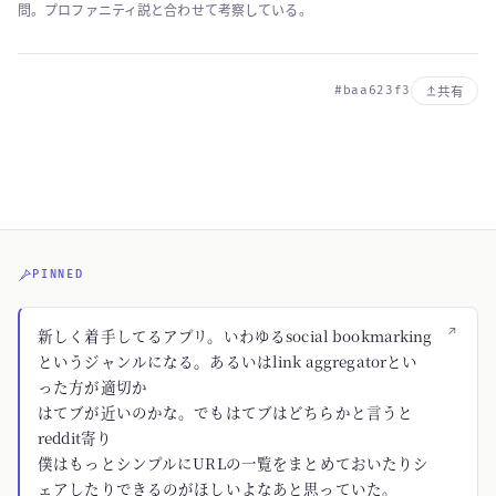
問。プロファニティ説と合わせて考察している。
#baa623f3
共有
PINNED
↗
新しく着手してるアプリ。いわゆるsocial bookmarking
というジャンルになる。あるいはlink aggregatorとい
った方が適切か
はてブが近いのかな。でもはてブはどちらかと言うと
reddit寄り
僕はもっとシンプルにURLの一覧をまとめておいたりシ
ェアしたりできるのがほしいよなあと思っていた。