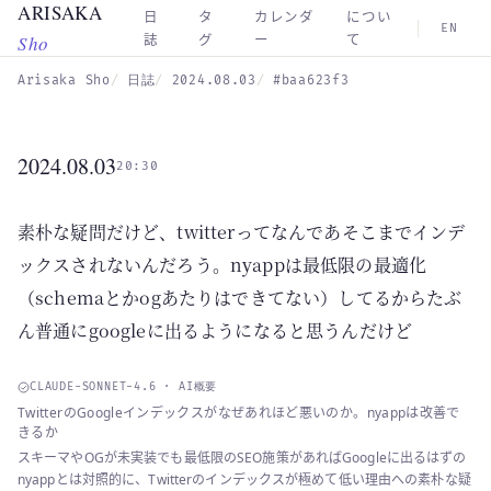
ARISAKA
Skip to main content
日
タ
カレンダ
につい
EN
Sho
誌
グ
ー
て
Arisaka Sho
日誌
2024.08.03
#baa623f3
2024.08.03
20:30
素朴な疑問だけど、twitterってなんであそこまでインデ
ックスされないんだろう。nyappは最低限の最適化
（schemaとかogあたりはできてない）してるからたぶ
ん普通にgoogleに出るようになると思うんだけど
CLAUDE-SONNET-4.6 · AI概要
TwitterのGoogleインデックスがなぜあれほど悪いのか。nyappは改善で
きるか
スキーマやOGが未実装でも最低限のSEO施策があればGoogleに出るはずの
nyappとは対照的に、Twitterのインデックスが極めて低い理由への素朴な疑