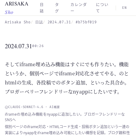
ARISAKA
Skip to main content
日
タ
カレンダ
につい
EN
Sho
誌
グ
ー
て
Arisaka Sho
日誌
2024.07.31
#b75bf019
2024.07.31
00:26
そしてiframe埋め込み機能はすぐにでも作りたい。機能
というか、個別ページでiframe対応化させてやる、のと
htmlの生成、各投稿でのボタン追加、といった具合か。
ブロガーベリーフレンドリーなnyappにしたいです。
CLAUDE-SONNET-4.6 · AI概要
iframeの埋め込み機能をnyappに追加したい。ブロガーフレンドリーな
SNSへ
個別ページのiframe対応・HTMLコード生成・投稿ボタン追加という一連の
実装によりnyappをiframe埋め込み可能にしたい構想を記録。ブログ親和性