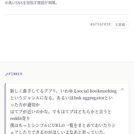
の高いSNSを目指す意図が明確。
#b75bf019
共有
PINNED
↗
新しく着手してるアプリ。いわゆるsocial bookmarking
というジャンルになる。あるいはlink aggregatorとい
った方が適切か
はてブが近いのかな。でもはてブはどちらかと言うと
reddit寄り
僕はもっとシンプルにURLの一覧をまとめておいたりシ
ェアしたりできるのがほしいよなあと思っていた。