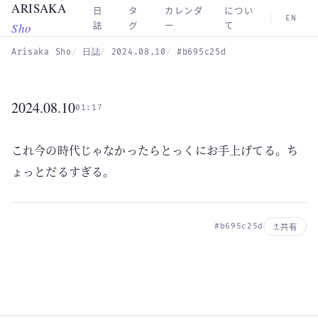
ARISAKA
Skip to main content
日
タ
カレンダ
につい
EN
Sho
誌
グ
ー
て
Arisaka Sho
日誌
2024.08.10
#b695c25d
2024.08.10
01:17
これ今の時代じゃなかったらとっくにお手上げてる。ち
ょっとだるすぎる。
#b695c25d
共有