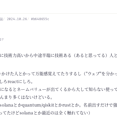
誌
2024.10.26
#b648655c
27
に技術力高いから中途半端に技術ある（あると思ってる）人
齧りかけた人とかって万能感覚えてたりするし（"ウェブ"を分か
しろreactにしろ。
sとかになるとネームバリューが出てくるから大して知らない使っ
んまり多くはないけどいる。
solanaとかquantum/qiskitとかrustとか。名前出すだ
yは触ってたけどsolanaとか最近のは全く触れてない）