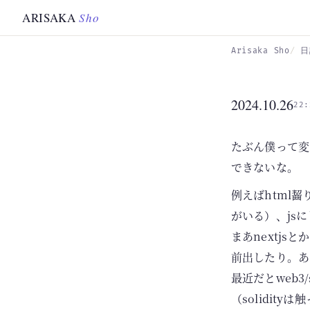
Skip to main content
ARISAKA
Sho
Arisaka Sho
日
2024.10.26
22:
たぶん僕って変
できないな。
例えばhtml
がいる）、jsに
まあnextj
前出したり。あ
最近だとweb3/
（solidit