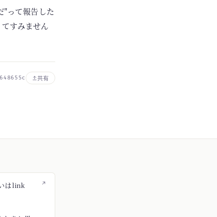
だ"って報告した
ってすみません
648655c
共有
↗
はlink