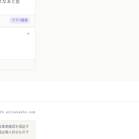
よなあと思
アプリ開発
↗
26 arisakasho.com
は事実確認を保証す
稿は個人的なもので