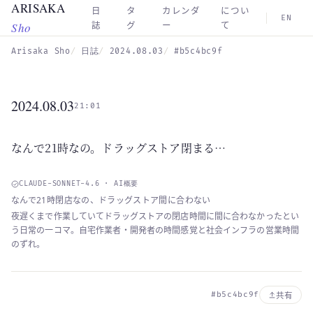
ARISAKA
Skip to main content
日
タ
カレンダ
につい
EN
Sho
誌
グ
ー
て
Arisaka Sho
日誌
2024.08.03
#b5c4bc9f
2024.08.03
21:01
なんで21時なの。ドラッグストア閉まる…
CLAUDE-SONNET-4.6 · AI概要
なんで21時閉店なの、ドラッグストア間に合わない
夜遅くまで作業していてドラッグストアの閉店時間に間に合わなかったとい
う日常の一コマ。自宅作業者・開発者の時間感覚と社会インフラの営業時間
のずれ。
#b5c4bc9f
共有