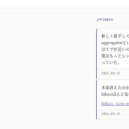
PINNED
新しく着手してる
aggregato
はてブが近いの
僕はもっとシ
っていた。
2024.08.13
本家消えたの
kikuoほんと
Kikuo - Love 
2024.09.13