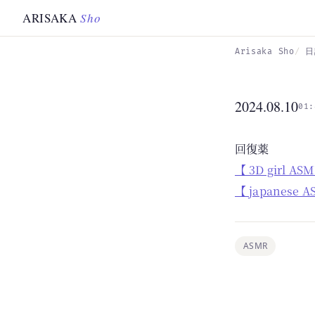
Skip to main content
ARISAKA
Sho
Arisaka Sho
日
2024.08.10
01:
回復薬
【 3D gir
【 japanese A
ASMR