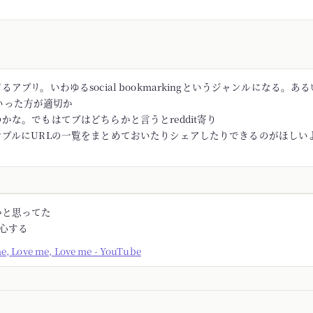
アプリ。いわゆるsocial bookmarkingというジャンルになる。あるい
rといった方が適切か
かな。でもはてブはどちらかと言うとreddit寄り
ンプルにURLの一覧をまとめておいたりシェアしたりできるのがほしい
かと思ってた
安心する
me, Love me, Love me - YouTube