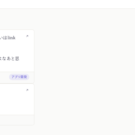
↗
はlink
よなあと思
アプリ開発
↗