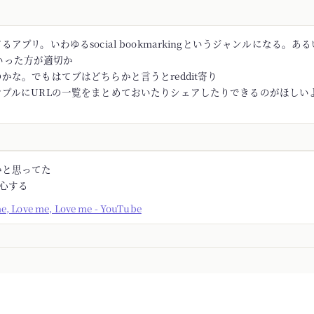
アプリ。いわゆるsocial bookmarkingというジャンルになる。あるい
rといった方が適切か
かな。でもはてブはどちらかと言うとreddit寄り
ンプルにURLの一覧をまとめておいたりシェアしたりできるのがほしい
かと思ってた
安心する
me, Love me, Love me - YouTube