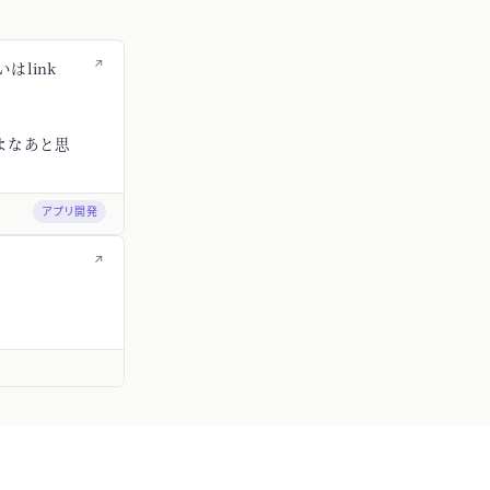
↗
はlink
よなあと思
アプリ開発
↗