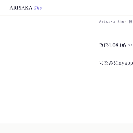
Skip to main content
ARISAKA
Sho
Arisaka Sho
日
2024.08.06
19:
ちなみにnyap