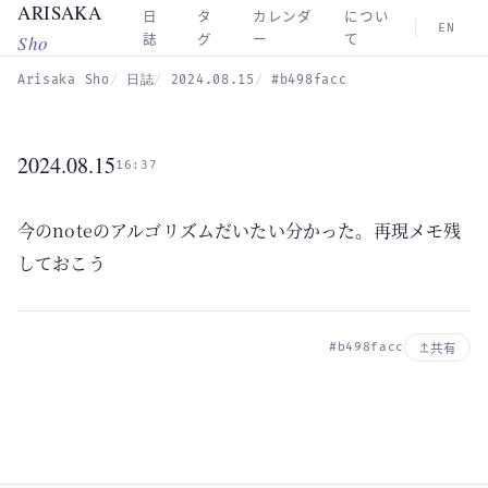
ARISAKA
Skip to main content
日
タ
カレンダ
につい
EN
Sho
誌
グ
ー
て
Arisaka Sho
日誌
2024.08.15
#b498facc
2024.08.15
16:37
今のnoteのアルゴリズムだいたい分かった。再現メモ残
しておこう
#b498facc
共有