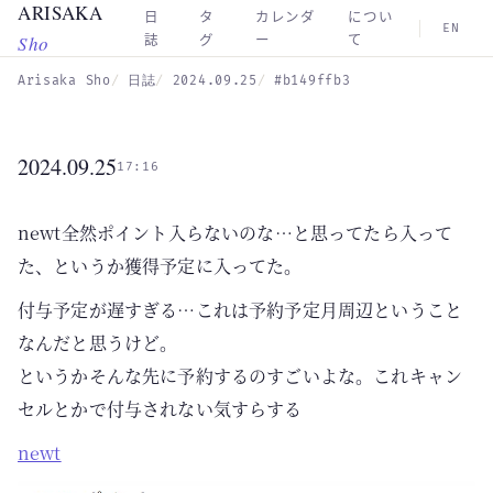
ARISAKA
Skip to main content
日
タ
カレンダ
につい
EN
Sho
誌
グ
ー
て
Arisaka Sho
日誌
2024.09.25
#b149ffb3
2024.09.25
17:16
newt全然ポイント入らないのな…と思ってたら入って
た、というか獲得予定に入ってた。
付与予定が遅すぎる…これは予約予定月周辺ということ
なんだと思うけど。
というかそんな先に予約するのすごいよな。これキャン
セルとかで付与されない気すらする
newt