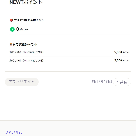
アフィリエイト
#b149ffb3
共有
PINNED