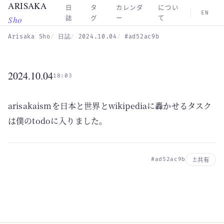
ARISAKA
Skip to main content
日
タ
カレンダ
につい
EN
Sho
誌
グ
ー
て
Arisaka Sho
日誌
2024.10.04
#ad52ac9b
2024.10.04
18:03
arisakaismを日本と世界とwikipediaに轟かせるタスク
は僕のtodoに入りました。
#ad52ac9b
共有