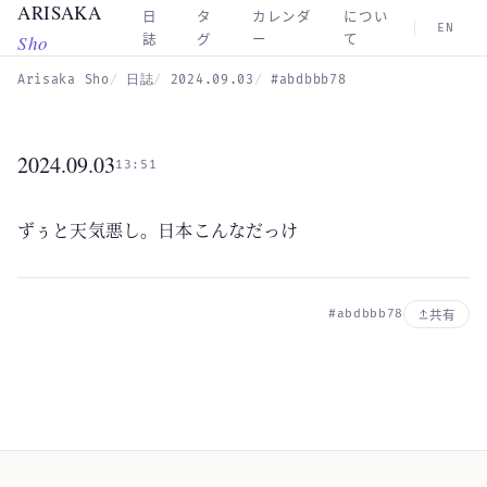
ARISAKA
Skip to main content
日
タ
カレンダ
につい
EN
Sho
誌
グ
ー
て
Arisaka Sho
日誌
2024.09.03
#abdbbb78
2024.09.03
13:51
ずぅと天気悪し。日本こんなだっけ
#abdbbb78
共有