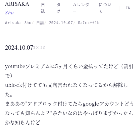
ARISAKA
Skip to main content
日
タ
カレンダ
につい
EN
Sho
誌
グ
ー
て
Arisaka Sho
日誌
2024.10.07
#a7ccff1b
2024.10.07
15:32
youtubeプレミアムに5ヶ月くらい金払ってたけど（割引
で）
ublock付けてても文句言われなくなってるから解除し
た。
まああの"アドブロック付けてたらgoogleアカウントどう
なっても知らんよ？"みたいなのはやっぱりまずかったん
かな知らんけど