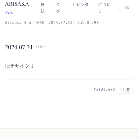
ARISAKA
Skip to main content
日
タ
カレンダ
につい
EN
Sho
誌
グ
ー
て
Arisaka Sho
日誌
2024.07.31
#a1d0ce90
2024.07.31
13:58
旧デザイン↓
#a1d0ce90
共有