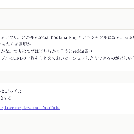
アプリ。いわゆるsocial bookmarkingというジャンルになる。あるい
rといった方が適切か
かな。でもはてブはどちらかと言うとreddit寄り
ンプルにURLの一覧をまとめておいたりシェアしたりできるのがほしい
かと思ってた
安心する
me, Love me, Love me - YouTube