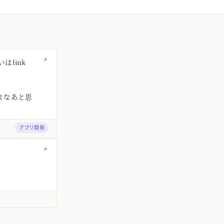
↗
はlink
よなあと思
アプリ開発
↗