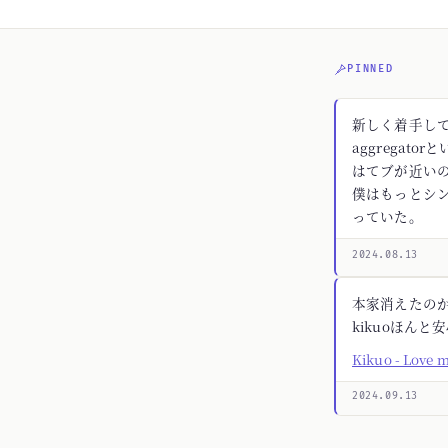
PINNED
新しく着手してる
aggregato
はてブが近いの
僕はもっとシ
っていた。
2024.08.13
本家消えたの
kikuoほんと
Kikuo - Love 
2024.09.13