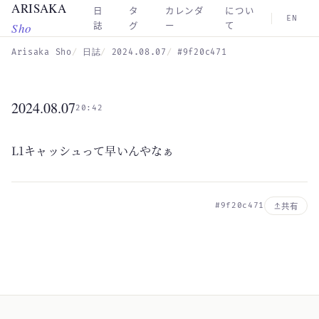
ARISAKA
Skip to main content
日
タ
カレンダ
につい
EN
Sho
誌
グ
ー
て
Arisaka Sho
日誌
2024.08.07
#9f20c471
2024.08.07
20:42
L1キャッシュって早いんやなぁ
#9f20c471
共有