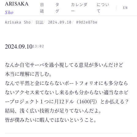
ARISAKA
Skip to main content
日
タ
カレンダ
につい
EN
Sho
誌
グ
ー
て
Arisaka Sho
日誌
2024.09.10
#9d2e87be
2024.09.10
13:02
なんか自宅サーバを過小視してる意見が多いんだけど
本当に理解に苦しむ。
なんで平然と金にならないポートフォリオにも多分なら
ないアクセス来てないし来るかも分からない適当なホビ
ープロジェクト１つに月12ドル（1600円）とか払える？
結局、浅く広い技術力が足りてないんだよ。
皆が僕みたいに暇人ではないということ。