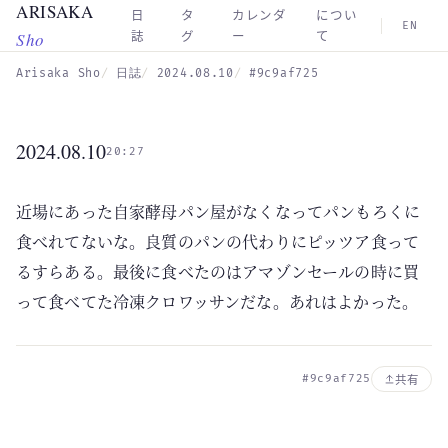
ARISAKA
Skip to main content
日
タ
カレンダ
につい
EN
Sho
誌
グ
ー
て
Arisaka Sho
日誌
2024.08.10
#9c9af725
2024.08.10
20:27
近場にあった自家酵母パン屋がなくなってパンもろくに
食べれてないな。良質のパンの代わりにピッツア食って
るすらある。最後に食べたのはアマゾンセールの時に買
って食べてた冷凍クロワッサンだな。あれはよかった。
#9c9af725
共有