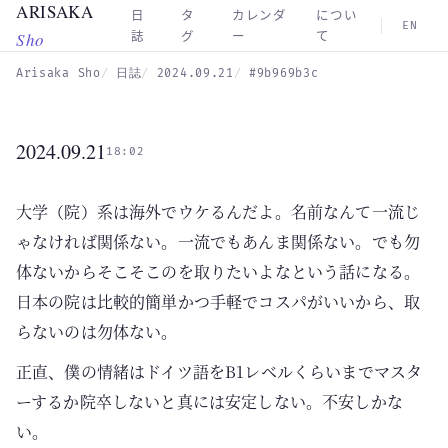
ARISAKA
Skip to main content
日
タ
カレンダ
につい
EN
Sho
誌
グ
ー
て
Arisaka Sho
日誌
2024.09.21
#9b969b3c
2024.09.21
18:02
大学（院）系は海外でウケるんだよ。名前なんて一流じ
ゃなければ関係ない。一流でもあんま関係ない。でも勿
体ないからそこそこのを取りたいよなという話になる。
日本の院は比較的簡単かつ手軽でコスパがいいから、取
らないのは勿体ない。
正直、僕の情緒はドイツ語をB1レベルくらいまでマスタ
ーするか院卒しないと真には安定しない。不安しかな
い。