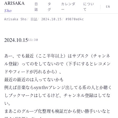
ARISAKA
Skip to main content
日
タ
カレンダ
につい
EN
Sho
誌
グ
ー
て
Arisaka Sho
日誌
2024.10.15
#9870ed4c
2024.10.15
11:30
あー、でも最近（ここ半年以上）はサブスク（チャンネ
ル登録）ってのをしてないので（下手にするとレコメン
ドやフィードが汚れるから）、
最近の最近のは入ってないかも
例えば音楽ならsynthvアレンジ出してる系の人とか聴く
しブックマークはしてるけど、チャンネル登録はしてな
い。
まあこのグループ化整理も検証だから使い勝手いいなと