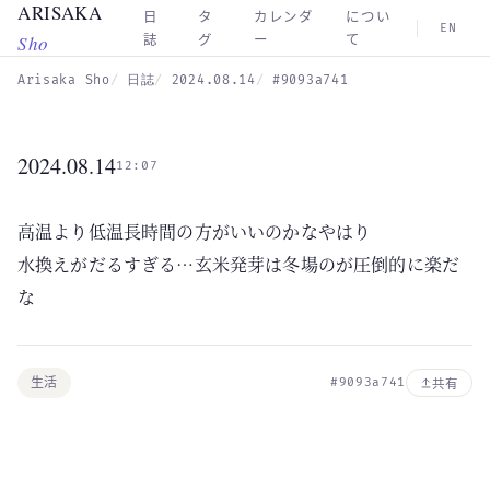
ARISAKA
Skip to main content
日
タ
カレンダ
につい
EN
Sho
誌
グ
ー
て
Arisaka Sho
日誌
2024.08.14
#9093a741
2024.08.14
12:07
高温より低温長時間の方がいいのかなやはり
水換えがだるすぎる…玄米発芽は冬場のが圧倒的に楽だ
な
生活
#9093a741
共有