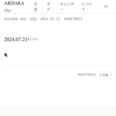
ARISAKA
Skip to main content
日
タ
カレンダ
につい
EN
Sho
誌
グ
ー
て
Arisaka Sho
日誌
2024.07.21
#8d970693
2024.07.21
02:31
🐈️
#8d970693
共有