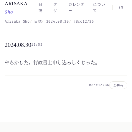
ARISAKA
Skip to main content
日
タ
カレンダ
につい
EN
Sho
誌
グ
ー
て
Arisaka Sho
日誌
2024.08.30
#8cc12736
2024.08.30
11:52
やらかした。行政書士申し込みしくじった。
#8cc12736
共有