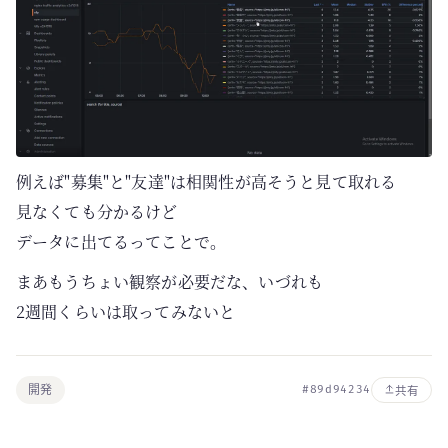
例えば"募集"と"友達"は相関性が高そうと見て取れる
見なくても分かるけど
データに出てるってことで。
まあもうちょい観察が必要だな、いづれも
2週間くらいは取ってみないと
開発
#89d94234
共有