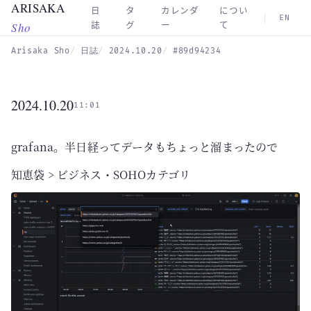
ARISAKA
Skip to main content
日
タ
カレンダ
につい
EN
Sho
誌
グ
ー
て
Arisaka Sho
日誌
2024.10.20
#89d94234
2024.10.20
11:01
grafana。半日経ってデータもちょっと溜まったので
知恵袋 > ビジネス・SOHOカテゴリ