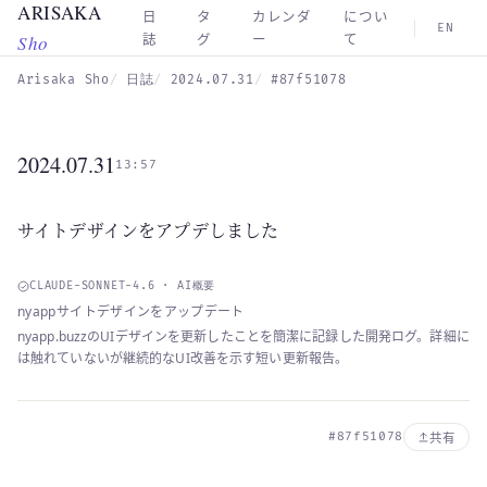
ARISAKA
Skip to main content
日
タ
カレンダ
につい
EN
Sho
誌
グ
ー
て
Arisaka Sho
日誌
2024.07.31
#87f51078
2024.07.31
13:57
サイトデザインをアプデしました
CLAUDE-SONNET-4.6 · AI概要
nyappサイトデザインをアップデート
nyapp.buzzのUIデザインを更新したことを簡潔に記録した開発ログ。詳細に
は触れていないが継続的なUI改善を示す短い更新報告。
#87f51078
共有