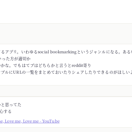
アプリ。いわゆるsocial bookmarkingというジャンルになる。あるい
rといった方が適切か
かな。でもはてブはどちらかと言うとreddit寄り
ンプルにURLの一覧をまとめておいたりシェアしたりできるのがほしい
かと思ってた
安心する
me, Love me, Love me - YouTube