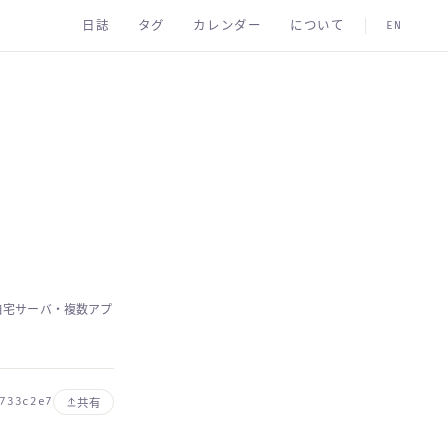
日誌
タグ
カレンダー
について
EN
。自宅サーバ・複数アプ
733c2e7
共有