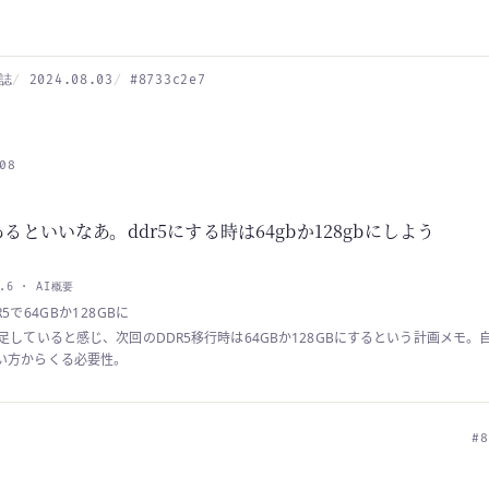
誌
2024.08.03
#8733c2e7
08
あるといいなあ。ddr5にする時は64gbか128gbにしよう
4.6 · AI概要
5で64GBか128GBに
足していると感じ、次回のDDR5移行時は64GBか128GBにするという計画メモ
い方からくる必要性。
#8