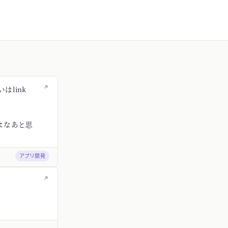
↗
はlink
よなあと思
アプリ開発
↗