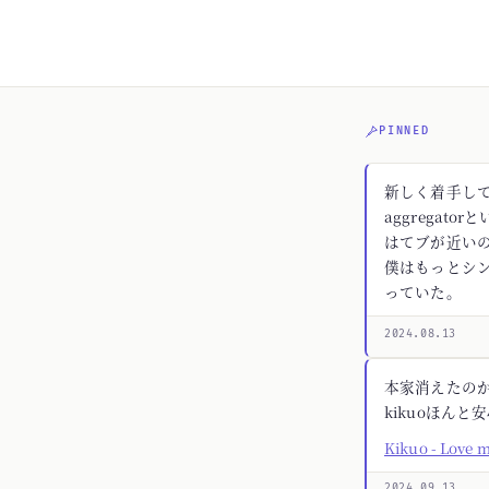
PINNED
新しく着手してる
aggregato
はてブが近いの
僕はもっとシ
っていた。
2024.08.13
本家消えたの
kikuoほんと
Kikuo - Love 
2024.09.13