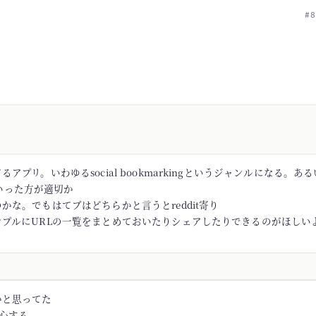
#8
アプリ。いわゆるsocial bookmarkingというジャンルになる。あるい
rといった方が適切か
かな。でもはてブはどちらかと言うとreddit寄り
ンプルにURLの一覧をまとめておいたりシェアしたりできるのがほしい
かと思ってた
安心する