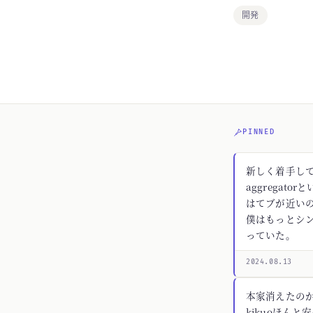
開発
PINNED
新しく着手してる
aggregato
はてブが近いの
僕はもっとシ
っていた。
2024.08.13
本家消えたの
kikuoほんと