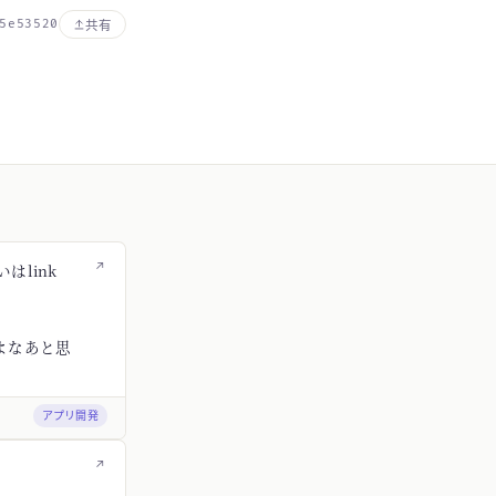
5e53520
共有
↗
はlink
よなあと思
アプリ開発
↗