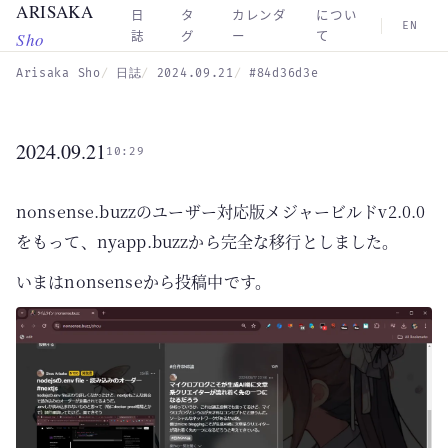
ARISAKA
Skip to main content
日
タ
カレンダ
につい
EN
Sho
誌
グ
ー
て
Arisaka Sho
日誌
2024.09.21
#84d36d3e
2024.09.21
10:29
nonsense.buzzのユーザー対応版メジャービルドv2.0.0
をもって、nyapp.buzzから完全な移行としました。
いまはnonsenseから投稿中です。