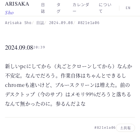
ARISAKA
Skip to main content
日
タ
カレンダ
につい
EN
Sho
誌
グ
ー
て
Arisaka Sho
日誌
2024.09.08
#821e1a06
2024.09.08
20:39
新しいpcにしてから（丸ごとクローンしてから）なんか
不安定。なんでだろう。作業自体はちゃんとできるし
chromeも速いけど、ブルースクリーンは増えた。前の
デスクトップ（今のサブ）はメモリ99%だろうと落ちる
なんて無かったのに。参るんだよな
#821e1a06
共有