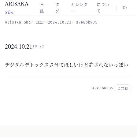
ARISAKA
Skip to main content
日
タ
カレンダ
につい
EN
Sho
誌
グ
ー
て
Arisaka Sho
日誌
2024.10.21
#7e8bb935
2024.10.21
19:22
デジタルデトックスさせてほしいけど許されないっぽい
#7e8bb935
共有