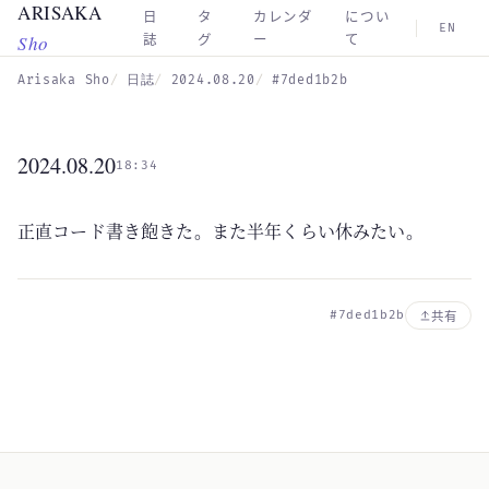
ARISAKA
Skip to main content
日
タ
カレンダ
につい
EN
Sho
誌
グ
ー
て
Arisaka Sho
日誌
2024.08.20
#7ded1b2b
2024.08.20
18:34
正直コード書き飽きた。また半年くらい休みたい。
#7ded1b2b
共有