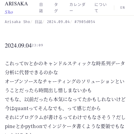
ARISAKA
Skip to main content
日
タ
カレンダ
につい
EN
Sho
誌
グ
ー
て
Arisaka Sho
日誌
2024.09.04
#7905d054
2024.09.04
23:09
これってtvとかのキャンドルスティックな時系列データ
分析に代替できるのかな
オープンソースなチャーティングのソリューションとい
うことだったら時間出し惜しまないかも
でもな、以前だったら本気になってたかもしれないけど
今はquantってそんなでも、って感じだから
それにプログラムが書けるってわけでもなさそう？だし
pineとかpythonでインジケータ書くような要領でもな