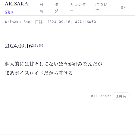
ARISAKA
Skip to main content
日
タ
カレンダ
につい
EN
Sho
誌
グ
ー
て
Arisaka Sho
日誌
2024.09.16
#741d64f0
2024.09.16
22:50
個人的には甘々してないほうが好みなんだが
まあボイスロイドだから許せる
#741d64f0
共有