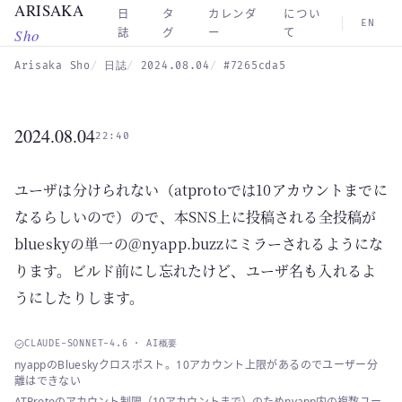
ARISAKA
Skip to main content
日
タ
カレンダ
につい
EN
Sho
誌
グ
ー
て
Arisaka Sho
日誌
2024.08.04
#7265cda5
2024.08.04
22:40
ユーザは分けられない（atprotoでは10アカウントまでに
なるらしいので）ので、本SNS上に投稿される全投稿が
blueskyの単一の@nyapp.buzzにミラーされるようにな
ります。ビルド前にし忘れたけど、ユーザ名も入れるよ
うにしたりします。
CLAUDE-SONNET-4.6 · AI概要
nyappのBlueskyクロスポスト。10アカウント上限があるのでユーザー分
離はできない
ATProtoのアカウント制限（10アカウントまで）のためnyapp内の複数ユー