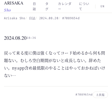
ARISAKA
Skip to main content
日
タ
カレンダ
につい
EN
Sho
誌
グ
ー
て
Arisaka Sho
日誌
2024.08.20
#7089654d
2024.08.20
18:36
戻って来る度に僕は強くなってコード始めるから何も問
題ない。むしろ空白期間がないと成長しない。辞めた
い。nyapp含め最低限のやることはやっておかねばいけ
ない…
#7089654d
共有