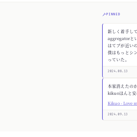
PINNED
新しく着手してる
aggregato
はてブが近いの
僕はもっとシ
っていた。
2024.08.13
本家消えたの
kikuoほんと
Kikuo - Love 
2024.09.13