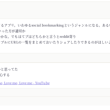
アプリ。いわゆるsocial bookmarkingというジャンルになる。あるい
rといった方が適切か
かな。でもはてブはどちらかと言うとreddit寄り
ンプルにURLの一覧をまとめておいたりシェアしたりできるのがほしい
かと思ってた
安心する
me, Love me, Love me - YouTube