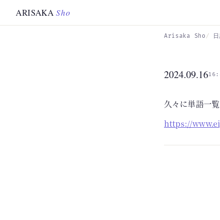
Skip to main content
ARISAKA
Sho
Arisaka Sho
日
2024.09.16
16:
久々に単語一覧
https://www.e