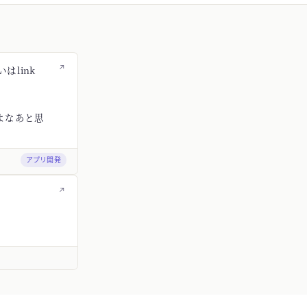
↗
はlink
よなあと思
アプリ開発
↗