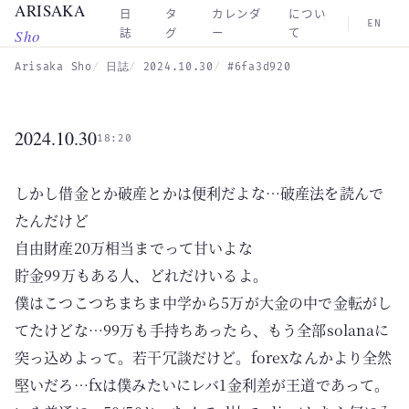
ARISAKA
Skip to main content
日
タ
カレンダ
につい
EN
Sho
誌
グ
ー
て
Arisaka Sho
日誌
2024.10.30
#6fa3d920
2024.10.30
18:20
しかし借金とか破産とかは便利だよな…破産法を読んで
たんだけど
自由財産20万相当までって甘いよな
貯金99万もある人、どれだけいるよ。
僕はこつこつちまちま中学から5万が大金の中で金転がし
てたけどな…99万も手持ちあったら、もう全部solanaに
突っ込めよって。若干冗談だけど。forexなんかより全然
堅いだろ…fxは僕みたいにレバ1金利差が王道であって。