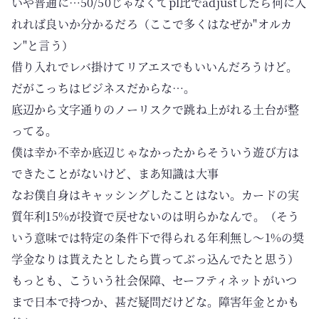
いや普通に…50/50じゃなくてpl比でadjustしたら何に入
れれば良いか分かるだろ（ここで多くはなぜか"オルカ
ン"と言う）
借り入れでレバ掛けてリアエスでもいいんだろうけど。
だがこっちはビジネスだからな…。
底辺から文字通りのノーリスクで跳ね上がれる土台が整
ってる。
僕は幸か不幸か底辺じゃなかったからそういう遊び方は
できたことがないけど、まあ知識は大事
なお僕自身はキャッシングしたことはない。カードの実
質年利15%が投資で戻せないのは明らかなんで。（そう
いう意味では特定の条件下で得られる年利無し～1%の奨
学金なりは貰えたとしたら貰ってぶっ込んでたと思う）
もっとも、こういう社会保障、セーフティネットがいつ
まで日本で持つか、甚だ疑問だけどな。障害年金とかも