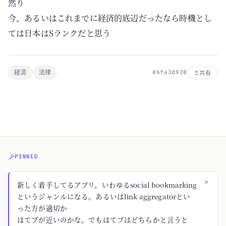
然り
今、あるいはこれまでに経済的底辺だったなら時機とし
ては日本はSランクだと思う
経済
法律
#6fa3d920
共有
PINNED
↗
新しく着手してるアプリ。いわゆるsocial bookmarking
というジャンルになる。あるいはlink aggregatorとい
った方が適切か
はてブが近いのかな。でもはてブはどちらかと言うと