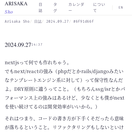
ARISAKA
Skip to main content
日
タ
カレンダ
につい
EN
Sho
誌
グ
ー
て
Arisaka Sho
日誌
2024.09.27
#6f91d66f
2024.09.27
14:37
nextjsって何でも作れちゃう。
でもnext/reactの強み（phpだとかrails/djangoみたい
なテンプレートエンジン系に対して）って保守性なんだ
よ。DRY原則に適うってこと。（もちろんssg/isrとかパ
フォーマンス上の強みはあるけど、少なくとも僕がnext
を使い続けてるのは開発効率がいいから。）
それはつまり、コードの書き方が下手くそだったら意味
が落ちるということ。リファクタリングもしないといけ