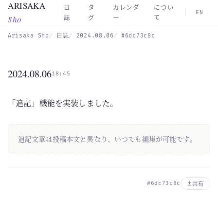
ARISAKA
Skip to main content
日
タ
カレンダ
につい
EN
Sho
誌
グ
ー
て
Arisaka Sho
日誌
2024.08.06
#6dc73c8c
2024.08.06
18:45
「追記」機能を実装しました。
追記文章は投稿本文と異なり、いつでも編集が可能です。
#6dc73c8c
共有