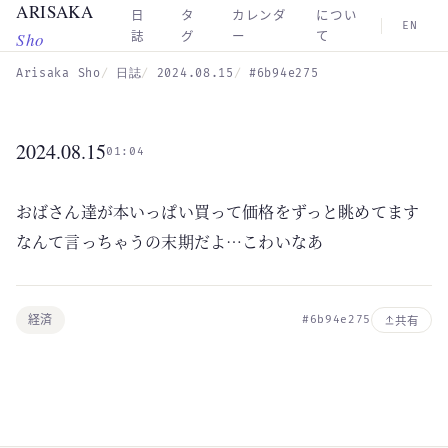
ARISAKA
Skip to main content
日
タ
カレンダ
につい
EN
Sho
誌
グ
ー
て
Arisaka Sho
日誌
2024.08.15
#6b94e275
2024.08.15
01:04
おばさん達が本いっぱい買って価格をずっと眺めてます
なんて言っちゃうの末期だよ…こわいなあ
経済
#6b94e275
共有