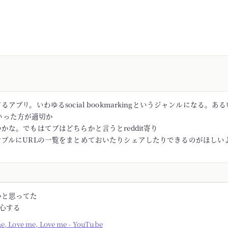
アプリ。いわゆるsocial bookmarkingというジャンルになる。あるい
rといった方が適切か
かな。でもはてブはどちらかと言うとreddit寄り
ンプルにURLの一覧をまとめておいたりシェアしたりできるのがほしい
かと思ってた
安心する
me, Love me, Love me - YouTube