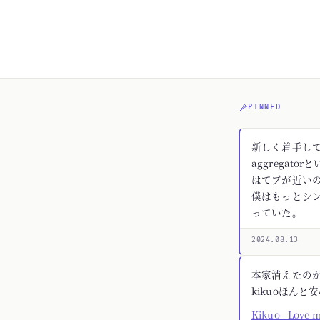
PINNED
新しく着手してる
aggregato
はてブが近いの
僕はもっとシ
っていた。
2024.08.13
本家消えたの
kikuoほんと
Kikuo - Love 