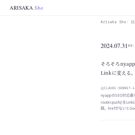
Skip to main content
ARISAKA
Sho
Arisaka Sho
日
2024.07.31
00:
そろそろnyap
Linkに変え
CLAUDE-SONNET-
nyappのSEO対
router.push
録。hrefがないと