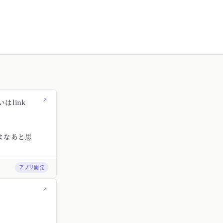
↗
はlink
よなあと思
アプリ開発
↗