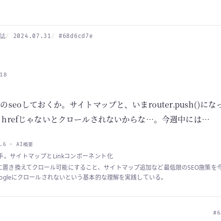
誌
2024.07.31
#68d6cd7e
18
pのseoしておくか。サイトマップと、いまrouter.push()に
る。hrefじゃないとクロールされないからな…。今週中には…
4.6 · AI概要
応着手。サイトマップとLinkコンポーネント化
()をLinkに置き換えてクロール可能にすること、サイトマップ追加など最低限のSEO施
Googleにクロールされないという基本的な理解を実践している。
#6