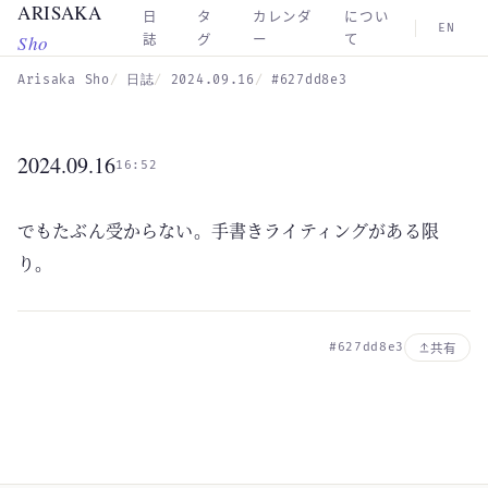
ARISAKA
Skip to main content
日
タ
カレンダ
につい
EN
Sho
誌
グ
ー
て
Arisaka Sho
日誌
2024.09.16
#627dd8e3
2024.09.16
16:52
でもたぶん受からない。手書きライティングがある限
り。
#627dd8e3
共有