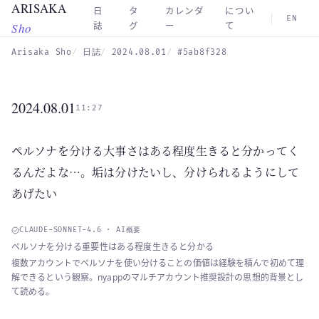
ARISAKA
Skip to main content
日
タ
カレンダ
につい
EN
Sho
誌
グ
ー
て
Arisaka Sho
日誌
2024.08.01
#5ab8f328
2024.08.01
11:27
ペルソナを分ける大事さはある程度生きると分かってく
るんだよな…。垢は分けたいし、分けられるようにして
あげたい
CLAUDE-SONNET-4.6 · AI概要
ペルソナを分ける重要性はある程度生きると分かる
複数アカウントでペルソナを使い分けることの価値は経験を積んで初めて理
解できるという観察。nyappのマルチアカウント推奨設計の思想的背景とし
て読める。