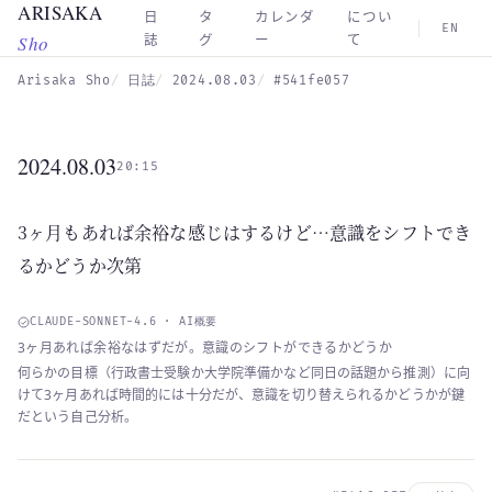
ARISAKA
Skip to main content
日
タ
カレンダ
につい
EN
Sho
誌
グ
ー
て
Arisaka Sho
日誌
2024.08.03
#541fe057
2024.08.03
20:15
3ヶ月もあれば余裕な感じはするけど…意識をシフトでき
るかどうか次第
CLAUDE-SONNET-4.6 · AI概要
3ヶ月あれば余裕なはずだが。意識のシフトができるかどうか
何らかの目標（行政書士受験か大学院準備かなど同日の話題から推測）に向
けて3ヶ月あれば時間的には十分だが、意識を切り替えられるかどうかが鍵
だという自己分析。