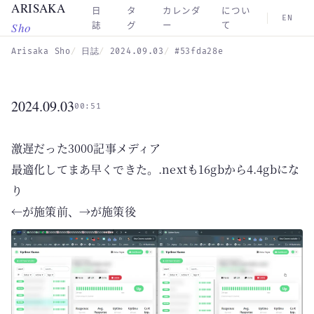
ARISAKA
Skip to main content
日
タ
カレンダ
につい
EN
Sho
誌
グ
ー
て
Arisaka Sho
日誌
2024.09.03
#53fda28e
2024.09.03
00:51
激遅だった3000記事メディア
最適化してまあ早くできた。.nextも16gbから4.4gbにな
り
←が施策前、→が施策後